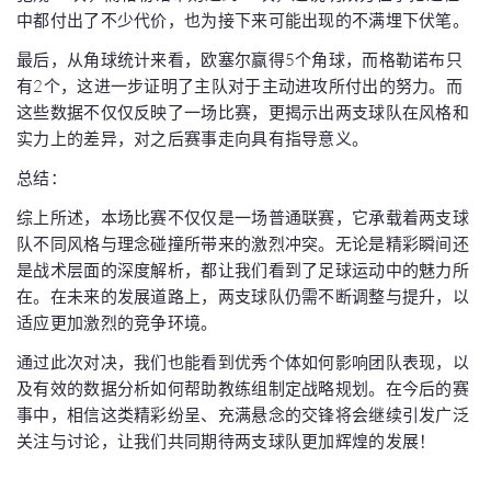
中都付出了不少代价，也为接下来可能出现的不满埋下伏笔。
最后，从角球统计来看，欧塞尔赢得5个角球，而格勒诺布只
有2个，这进一步证明了主队对于主动进攻所付出的努力。而
这些数据不仅仅反映了一场比赛，更揭示出两支球队在风格和
实力上的差异，对之后赛事走向具有指导意义。
总结：
综上所述，本场比赛不仅仅是一场普通联赛，它承载着两支球
队不同风格与理念碰撞所带来的激烈冲突。无论是精彩瞬间还
是战术层面的深度解析，都让我们看到了足球运动中的魅力所
在。在未来的发展道路上，两支球队仍需不断调整与提升，以
适应更加激烈的竞争环境。
通过此次对决，我们也能看到优秀个体如何影响团队表现，以
及有效的数据分析如何帮助教练组制定战略规划。在今后的赛
事中，相信这类精彩纷呈、充满悬念的交锋将会继续引发广泛
关注与讨论，让我们共同期待两支球队更加辉煌的发展！