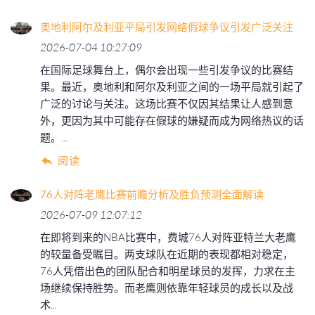
奥地利阿尔及利亚平局引发网络假球争议引发广泛关注
2026-07-04 10:27:09
在国际足球舞台上，偶尔会出现一些引发争议的比赛结
果。最近，奥地利和阿尔及利亚之间的一场平局就引起了
广泛的讨论与关注。这场比赛不仅因其结果让人感到意
外，更因为其中可能存在假球的嫌疑而成为网络热议的话
题。...
阅读
76人对阵老鹰比赛前瞻分析及胜负预测全面解读
2026-07-09 12:07:12
在即将到来的NBA比赛中，费城76人对阵亚特兰大老鹰
的较量备受瞩目。两支球队在近期的表现都相对稳定，
76人凭借出色的团队配合和明星球员的发挥，力求在主
场继续保持胜势。而老鹰则依靠年轻球员的成长以及战
术...