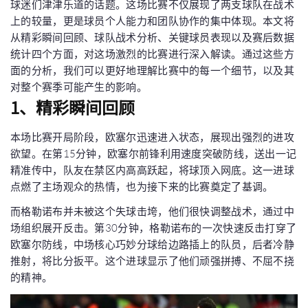
球迷们津津乐道的话题。这场比赛不仅展现了两支球队在战术
上的较量，更是球员个人能力和团队协作的集中体现。本文将
从精彩瞬间回顾、球队战术分析、关键球员表现以及赛后数据
统计四个方面，对这场激烈的比赛进行深入解读。通过这些方
面的分析，我们可以更好地理解比赛中的每一个细节，以及其
对整个赛季可能产生的影响。
1、精彩瞬间回顾
本场比赛开局阶段，欧塞尔迅速进入状态，展现出强烈的进攻
欲望。在第15分钟，欧塞尔前锋利用速度突破防线，送出一记
精准传中，队友在禁区内高高跃起，将球顶入网底。这一进球
点燃了主场观众的热情，也为接下来的比赛奠定了基调。
而格勒诺布并未被这个失球击垮，他们很快调整战术，通过中
场组织展开反击。第30分钟，格勒诺布的一次快速反击打穿了
欧塞尔防线，中场核心巧妙分球给边路插上的队员，后者冷静
推射，将比分扳平。这个进球显示了他们顽强拼搏、不屈不挠
的精神。