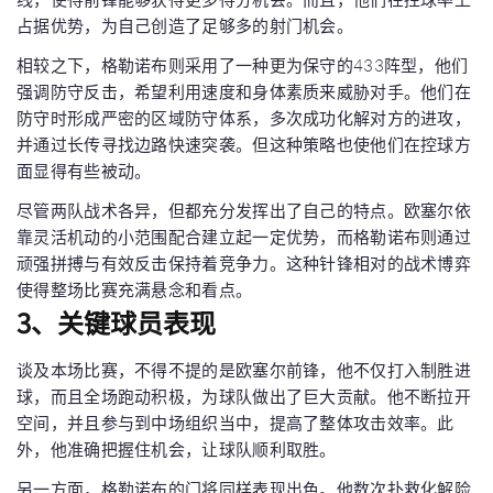
占据优势，为自己创造了足够多的射门机会。
相较之下，格勒诺布则采用了一种更为保守的433阵型，他们
强调防守反击，希望利用速度和身体素质来威胁对手。他们在
防守时形成严密的区域防守体系，多次成功化解对方的进攻，
并通过长传寻找边路快速突袭。但这种策略也使他们在控球方
面显得有些被动。
尽管两队战术各异，但都充分发挥出了自己的特点。欧塞尔依
靠灵活机动的小范围配合建立起一定优势，而格勒诺布则通过
顽强拼搏与有效反击保持着竞争力。这种针锋相对的战术博弈
使得整场比赛充满悬念和看点。
3、关键球员表现
谈及本场比赛，不得不提的是欧塞尔前锋，他不仅打入制胜进
球，而且全场跑动积极，为球队做出了巨大贡献。他不断拉开
空间，并且参与到中场组织当中，提高了整体攻击效率。此
外，他准确把握住机会，让球队顺利取胜。
另一方面，格勒诺布的门将同样表现出色。他数次扑救化解险