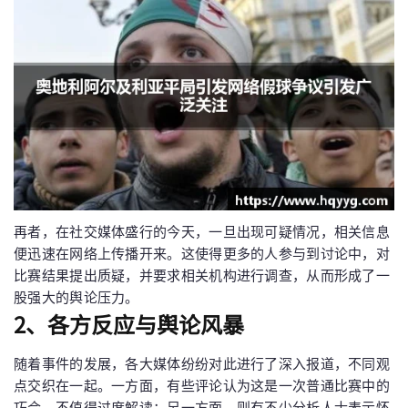
再者，在社交媒体盛行的今天，一旦出现可疑情况，相关信息
便迅速在网络上传播开来。这使得更多的人参与到讨论中，对
比赛结果提出质疑，并要求相关机构进行调查，从而形成了一
股强大的舆论压力。
2、各方反应与舆论风暴
随着事件的发展，各大媒体纷纷对此进行了深入报道，不同观
点交织在一起。一方面，有些评论认为这是一次普通比赛中的
巧合，不值得过度解读；另一方面，则有不少分析人士表示怀