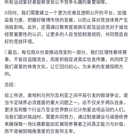
所有运动爱好者能够享受公平竞争乐趣的重要保障。
B同时，我们需要建立一个更为完善且透明公开的平台，加强
监管力度，把握好赌博市场的发展，以防止其对竞技体育产生
消极影响。此外，还需通过教育提高俱乐部及运动员对于诚信
经营重要性的认识，让更多的人自觉抵制潜规则，共同营造良
好的竞技环境。
C最后，每位观众也是推动改变的一部分，我们应理性看待赛
事，不盲目追随流言，而是积极促进真实信息传播，共同捍卫
我们喜爱的体育文化，让它回归初心，为未来的发展指明方
向。
总结：
综上所述，奥地利与阿尔及利亚之间平局引发的假球争议，是
当今足球界必须直面的重大问题之一。这不仅关乎两队自身，
更涉及到整个行业乃至全世界数以亿计热爱这项运动的人们。
当我们面对挑战时，需要共同努力，通过制度建设与道德修养
来确保每一场比赛都能如实展现参赛者之间真正能力与价值，
而不是被阴暗角落里的交易所主宰。