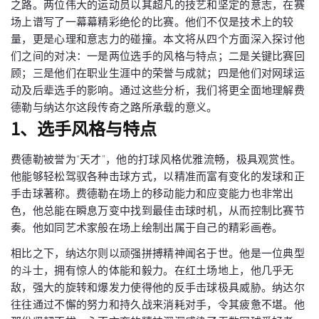
之路。两位伟大的运动员以其超凡的技艺和坚定的意志，在赛
场上谱写了一幕幕精彩绝伦的比赛。他们不仅是技术上的较
量，更是心理和意志力的碰撞。本文将从四个方面深入探讨他
们之间的对决：一是两位选手的风格与特点；二是关键比赛回
顾；三是他们在职业生涯中的荣誉与成就；四是他们对网球运
动及后辈选手的影响。通过这些分析，我们将更全面地理解费
德勒与纳达尔这段传奇之路所承载的意义。
1、选手风格与特点
费德勒被誉为“天才”，他的打球风格优雅流畅，极具观赏性。
他能够轻松驾驭各种击球方式，以精准而富有变化的发球和正
手击球著称。费德勒在场上的移动能力和应变能力也非常出
色，他总能在瞬息万变中找到最佳击球时机，从而控制比赛节
奏。他如同艺术家般在场上绘制出属于自己的精彩画卷。
相比之下，纳达尔则以顽强拼搏精神闻名于世。他是一位典型
的斗士，拥有惊人的体能和毅力。在红土场地上，他几乎无
敌，强大的旋转和爆发力使得他的反手击球极具威胁。纳达尔
往往通过不懈的努力和持久战来消耗对手，令其疲惫不堪。他