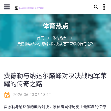
15245130657
体育热点
陇南市括某之森253号
dobgcp@gmail.com
首页
体育热点
费德勒与纳达尔巅峰对决决战冠军荣耀的传奇之路
费德勒与纳达尔巅峰对决决战冠军荣
耀的传奇之路
2026-06-23 06:13:42
费德勒与纳达尔的巅峰对决，象征着网球历史上最辉煌的传奇