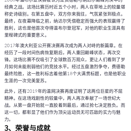
经典之战。这场比赛历时近五个小时，两人在草地上的较量堪
称史诗级别。在第五盘中，双方你来我往，气氛紧张到极点。
最终，在夜幕降临之前，纳达尔凭借稳定而强大的表现赢得了
胜利，这也是他首次夺得温布尔登冠军，对他的职业生涯具有
里程碑式的重要意义。
2017年澳大利亚公开赛决赛再次成为两人对峙的新篇章。在
经历了一段时间伤病恢复期后，两人重回巅峰状态，再次交
锋。这场比赛不仅吸引了全球数百万观众，更让人们看到了岁
月如何未能削弱他们的竞技水平。经过五盘激烈争夺，费德勒
最终险胜，这一胜利标志着他第18个大满贯标题，也是他职业
生涯的一次完美复苏。
此外，还有2019年的温网决赛再度证明了这两位巨星的不屈
精神。在这场戏剧性的较量中，两人再次奉献了一场世纪大
战。从第一盘开始就一直胶着到最后，通过抢七决定胜负。而
这一切，都彰显了他们作为顶尖运动员无可匹敌的实力与魅
力。
3、荣誉与成就