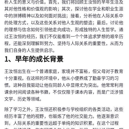
析人生的意义与价值。首先，我们将回顾王汝恒的早年生活及
其对他性格和价值观的影响；其次，探讨他在学业和职业生涯
中的拼搏精神以及如何面对挑战；接着，分析他在人际关系中
的处理方式，以及这些关系对他人生观的塑造；最后，讨论他
的理想与信念如何引领他走向成功，形成独特的人生哲学。通
过王汝恒的经历，我们不仅能看到一个个体追求梦想的艰辛历
程，还能深刻理解到努力、坚持与人际关系的重要性，从而为
我们自身的人生提供启示。
1、早年的成长背景
王汝恒出生在一个普通家庭，家境并不富裕，但父母对于教育
十分重视。在这样的环境中，他从小便养成了勤奋学习的习
惯。这种自我驱动让他在同龄人中显得尤为突出。他常常利用
课余时间阅读各种书籍，不仅仅限于课本内容，而是广泛涉猎
文学、历史等领域。
除了学习之外，王汝恒还积极参与学校组织的各类活动，这些
经历丰富了他的视野，也锻炼了他的社交能力。他逐渐意识
到，人际关系的重要性远超于单纯的知识积累。在这个过程