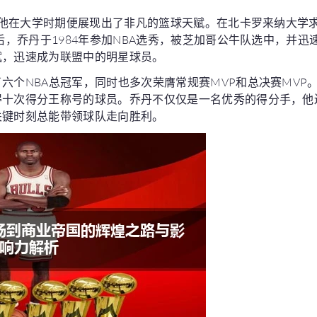
年，他在大学时期便展现出了非凡的篮球天赋。在北卡罗来纳大学
之后，乔丹于1984年参加NBA选秀，被芝加哥公牛队选中，并
赋，迅速成为联盟中的明星球员。
个NBA总冠军，同时也多次荣膺常规赛MVP和总决赛MVP。他
得十次得分王称号的球员。乔丹不仅仅是一名优秀的得分手，他
关键时刻总能带领球队走向胜利。