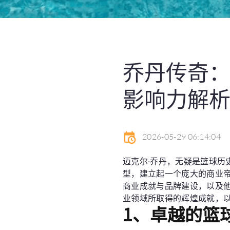
乔丹传奇
影响力解
2026-05-29 06:14:04
迈克尔·乔丹，无疑是篮球
型，建立起一个庞大的商业帝
商业成就与品牌建设，以及
业领域所取得的辉煌成就，
1、卓越的篮