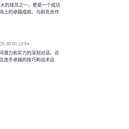
伟大的球员之一，更是一个成功
场上的卓越成就、与耐克合作
05-30 06:13:54
间潜力和实力的深刻对话。近
位选手卓越的技巧和战术运