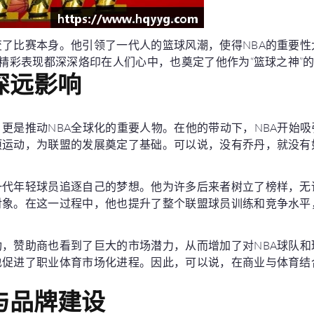
了比赛本身。他引领了一代人的篮球风潮，使得NBA的重要性
次精彩表现都深深烙印在人们心中，也奠定了他作为“篮球之神”
深远影响
更是推动NBA全球化的重要人物。在他的带动下，NBA开始
项运动，为联盟的发展奠定了基础。可以说，没有乔丹，就没有
一代年轻球员追逐自己的梦想。他为许多后来者树立了榜样，无
象。在这一过程中，他也提升了整个联盟球员训练和竞争水平，
，赞助商也看到了巨大的市场潜力，从而增加了对NBA球队和
也促进了职业体育市场化进程。因此，可以说，在商业与体育结
。
与品牌建设