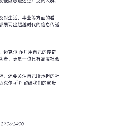
使他能够触达更广泛的人群，
及对生活、事业等方面的看
都展现出超越时代的信息传递
，迈克尔·乔丹用自己的传奇
功者，更是一位具有高度社会
神，还要关注自己所承担的社
迈克尔·乔丹留给我们的宝贵
29 06:14:00