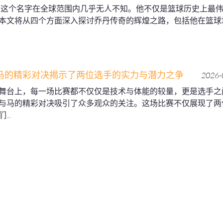
，这个名字在全球范围内几乎无人不知。他不仅是篮球历史上最
本文将从四个方面深入探讨乔丹传奇的辉煌之路，包括他在篮球
马的精彩对决揭示了两位选手的实力与潜力之争
2026-
舞台上，每一场比赛都不仅仅是技术与体能的较量，更是选手之
与马的精彩对决吸引了众多观众的关注。这场比赛不仅展现了两
..