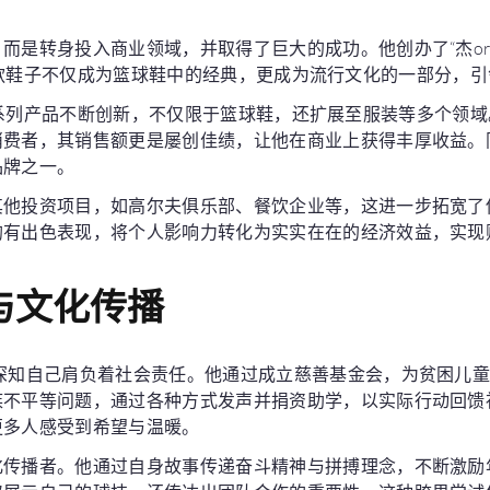
而是转身投入商业领域，并取得了巨大的成功。他创办了“杰ord
列鞋款。这款鞋子不仅成为篮球鞋中的经典，更成为流行文化的一部分，
rdan”系列产品不断创新，不仅限于篮球鞋，还扩展至服装等多个
消费者，其销售额更是屡创佳绩，让他在商业上获得丰厚收益。
品牌之一。
其他投资项目，如高尔夫俱乐部、餐饮企业等，这进一步拓宽了
均有出色表现，将个人影响力转化为实实在在的经济效益，实现
与文化传播
丹深知自己肩负着社会责任。他通过成立慈善基金会，为贫困儿
族不平等问题，通过各种方式发声并捐资助学，以实际行动回馈
更多人感受到希望与温暖。
化传播者。他通过自身故事传递奋斗精神与拼搏理念，不断激励