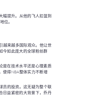
大幅提升。从他的飞人扣篮到
的地位。
吸引越来越多国际观众。他让世
如今如此庞大的全球粉丝群
论是在技术水平还是心理素质
使得NBA整体实力不断增
球员的投资。这无疑为整个联
合日益紧密的大背景下，乔丹