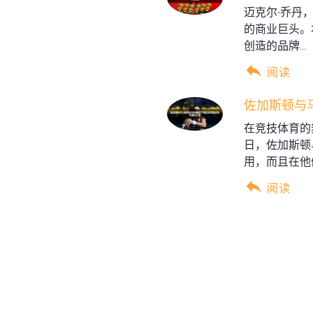
迈克尔·乔丹
的商业巨头。
创造的品牌...
阅读
佐加斯顿与
在竞技体育的
日，佐加斯顿
用，而且在他们.
阅读