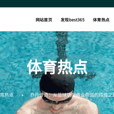
网站首页
发现best365
体育热点
体育热点
育热点
乔丹传奇：从篮球场到商业帝国的辉煌之