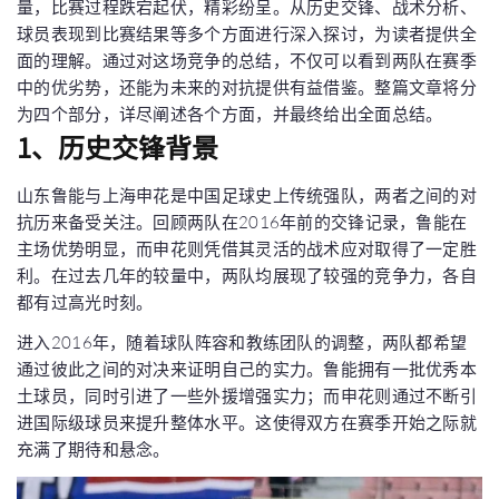
量，比赛过程跌宕起伏，精彩纷呈。从历史交锋、战术分析、
球员表现到比赛结果等多个方面进行深入探讨，为读者提供全
面的理解。通过对这场竞争的总结，不仅可以看到两队在赛季
中的优劣势，还能为未来的对抗提供有益借鉴。整篇文章将分
为四个部分，详尽阐述各个方面，并最终给出全面总结。
1、历史交锋背景
山东鲁能与上海申花是中国足球史上传统强队，两者之间的对
抗历来备受关注。回顾两队在2016年前的交锋记录，鲁能在
主场优势明显，而申花则凭借其灵活的战术应对取得了一定胜
利。在过去几年的较量中，两队均展现了较强的竞争力，各自
都有过高光时刻。
进入2016年，随着球队阵容和教练团队的调整，两队都希望
通过彼此之间的对决来证明自己的实力。鲁能拥有一批优秀本
土球员，同时引进了一些外援增强实力；而申花则通过不断引
进国际级球员来提升整体水平。这使得双方在赛季开始之际就
充满了期待和悬念。