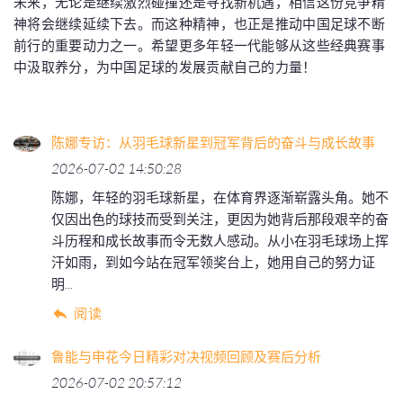
未来，无论是继续激烈碰撞还是寻找新机遇，相信这份竞争精
神将会继续延续下去。而这种精神，也正是推动中国足球不断
前行的重要动力之一。希望更多年轻一代能够从这些经典赛事
中汲取养分，为中国足球的发展贡献自己的力量！
陈娜专访：从羽毛球新星到冠军背后的奋斗与成长故事
2026-07-02 14:50:28
陈娜，年轻的羽毛球新星，在体育界逐渐崭露头角。她不
仅因出色的球技而受到关注，更因为她背后那段艰辛的奋
斗历程和成长故事而令无数人感动。从小在羽毛球场上挥
汗如雨，到如今站在冠军领奖台上，她用自己的努力证
明...
阅读
鲁能与申花今日精彩对决视频回顾及赛后分析
2026-07-02 20:57:12