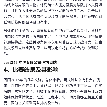
击线上最亮眼的人物。他凭借个人能力屡屡为球队打入关键进
球，并且在大比分落后的情况下总是能够挺身而出，为全队注
入信心。他与其他攻击型队员形成了默契配合，让申花在面对
任何防线时都显得游刃有余。
另外值得注意的是，两支球队的后卫线同样值得关注。鲁能后
防由经验丰富的大牌国脚主导，而申花则依靠年轻后卫拼搏精
神迎接挑战。这些关键角色不仅影响着各自球队战斗力，还直
接关系到最终比赛结果，从而决定谁将在这轮大战中笑到最
后。
best365|中国有限公司-官方网站
4、比赛结果及其影响
回顾2016年的几次交锋，总体来看，两支球队各有胜负。例
如，在首回合较量中，鲁能以主场之利成功拿下了比赛，而随
后的一次客场之争，则被申花逆转获胜，这样互有胜负让双方
始终保持僵持状态。在这一过程中，每一场比拼都显得至关重
要，因为它关系到两队排名及士气。