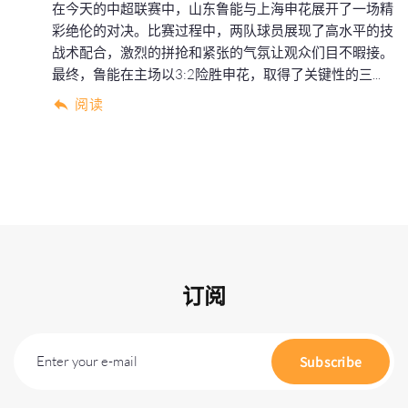
在今天的中超联赛中，山东鲁能与上海申花展开了一场精
彩绝伦的对决。比赛过程中，两队球员展现了高水平的技
战术配合，激烈的拼抢和紧张的气氛让观众们目不暇接。
最终，鲁能在主场以3:2险胜申花，取得了关键性的三...
阅读
订阅
Enter your e-mail
Subscribe