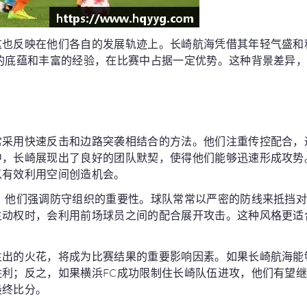
这也反映在他们各自的发展轨迹上。长崎航海凭借其年轻气盛和
厚的底蕴和丰富的经验，在比赛中占据一定优势。这种背景差异
常采用快速反击和边路突袭相结合的方法。他们注重传控配合，
中，长崎展现出了良好的团队默契，使得他们能够迅速形成攻势
以有效利用空间创造机会。
打，他们强调防守组织的重要性。球队常常以严密的防线来抵挡
主动权时，会利用前场球员之间的配合展开攻击。这种风格更适
生出的火花，将成为比赛结果的重要影响因素。如果长崎航海能
胜利；反之，如果横浜FC成功限制住长崎队伍进攻，他们有望
最终比分。