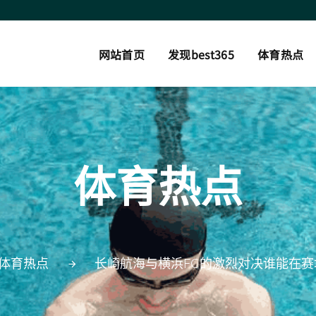
网站首页
发现best365
体育热点
体育热点
体育热点
长崎航海与横浜FC的激烈对决谁能在赛