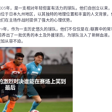
005年，是一支相对年轻但富有活力的球队。他们自创立以来
崎位于日本九州地区，以其独特的地理位置和丰富的人文背景，
他们在主场作战时提供了强大的心理优势。
999年，作为一支历史悠久的球队，他们不仅仅是在J联赛中的
培养出了一批优秀的本土及外援球员，为球队注入了新鲜血液。
更加从容不迫。