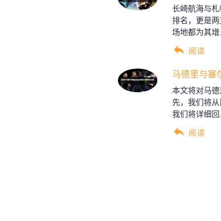
长崎航海与札
排名，更是两
场地都为其增..
阅读
马德里与塞
本文将对马德
先，我们将从
我们将详细回..
阅读