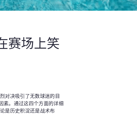
在赛场上笑
激烈对决吸引了无数球迷的目
因素。通过这四个方面的详细
无论是历史积淀还是战术布