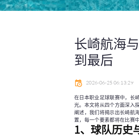
长崎航海与
到最后
2026-06-25 06:13:29
在日本职业足球联赛中，长
光。本文将从四个方面深入
阐述，我们将揭示出长崎航
置，每一个要素都将在比赛
1、球队历史