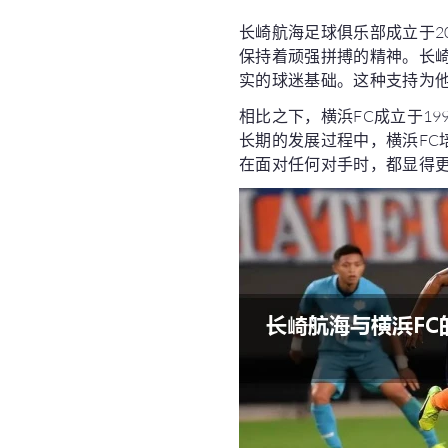
长崎航海足球俱乐部成立于2
保持着顽强拼搏的精神。长
实的球迷基础。这种支持为
相比之下，横浜FC成立于1
长期的发展过程中，横浜FC
在面对任何对手时，都显得