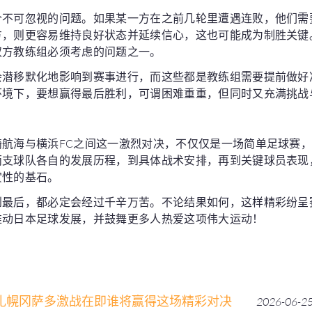
个不可忽视的问题。如果某一方在之前几轮里遭遇连败，他们需
方，则更容易维持良好状态并延续信心，这也可能成为制胜关键
双方教练组必须考虑的问题之一。
会潜移默化地影响到赛事进行，而这些都是教练组需要提前做好
环境下，要想赢得最后胜利，可谓困难重重，但同时又充满挑战
崎航海与横浜FC之间这一激烈对决，不仅仅是一场简单足球赛
两支球队各自的发展历程，到具体战术安排，再到关键球员表现
赏性的基石。
到最后，都必定会经过千辛万苦。不论结果如何，这样精彩纷呈
推动日本足球发展，并鼓舞更多人热爱这项伟大运动！
札幌冈萨多激战在即谁将赢得这场精彩对决
2026-06-25