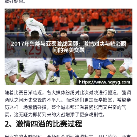
取好结果。
随着比赛日渐临近，各大媒体纷纷对此次对决进行报道，强调
两队之间历史交锋的不平凡。而球迷们更是摩拳擦掌，希望亲
历这样一场激情碰撞。整个城市都洋溢着紧张而又兴奋的气
氛，这无疑为即将到来的大战增添了更多戏剧性。
2、激情四溢的比赛过程
当比赛哨声响起时，全场观众瞬间沸腾起来。开局阶段，两支