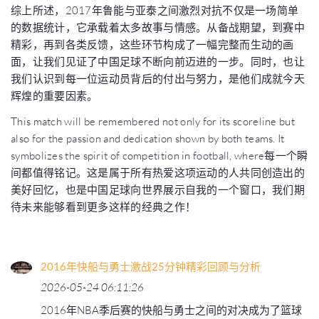
综上所述，2017年鲁能与亚泰之间激烈对抗不仅是一场简单
的数据统计，它承载着太多故事与情感。从备战期望，到赛中
精彩，再到各类反馈，这些环节构成了一幅完整而生动的画
面，让我们见证了中国足球不断向前迈进的一步。同时，也让
我们认识到每一位运动员背后的付出与努力，是他们成就今天
辉煌的重要因素。
This match will be remembered not only for its scoreline but
also for the passion and dedication shown by both teams. It
symbolizes the spirit of competition in football, where每一个瞬
间都值得铭记。这是属于所有热爱这项运动的人共同创造出的
美好回忆，也是中国足球向世界展示自我的一个窗口，我们期
待未来能够看到更多这样的经典之作！
2016年快船与勇士激战25分钟精彩回顾与分析
2026-05-24 06:11:26
2016年NBA季后赛的快船与勇士之间的对决成为了篮球