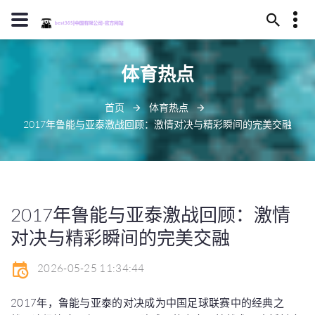
15245130657
体育热点
陇南市括某之森253号
dobgcp@gmail.com
首页
体育热点
2017年鲁能与亚泰激战回顾：激情对决与精彩瞬间的完美交融
2017年鲁能与亚泰激战回顾：激情
对决与精彩瞬间的完美交融
2026-05-25 11:34:44
2017年，鲁能与亚泰的对决成为中国足球联赛中的经典之