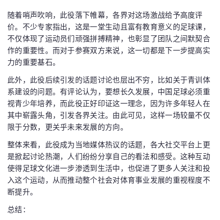
随着哨声吹响，此役落下帷幕，各界对这场激战给予高度评
价。不少专家指出，这是一堂生动且富有教育意义的足球课，
不仅体现了运动员们顽强拼搏精神，也彰显了团队之间默契合
作的重要性。而对于参赛双方来说，这一切都是下一步提高实
力的重要基石。
此外，此役后续引发的话题讨论也层出不穷，比如关于青训体
系建设的问题。有评论认为，要想长久发展，中国足球必须重
视青少年培养，而此役正好印证这一理念，因为许多年轻人在
其中崭露头角，引发各界关注。由此可见，这样一场较量不仅
限于分数，更关乎未来发展的方向。
整体来看，此役成为当地媒体热议的话题，各大社交平台上更
是掀起讨论热潮，人们纷纷分享自己的看法和感受。这种互动
使得足球文化进一步渗透到生活中，也促进了更多人关注和投
入这个运动，从而推动整个社会对体育事业发展的重视程度不
断提升。
总结：