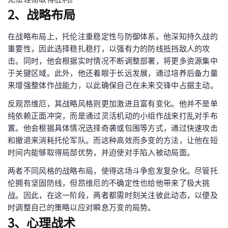
2、战略布局
在战略布局上，托伦注重稳定性与防御体系。他深知持久战的
重要性，因此选择稳扎稳打，以强有力的防线抵挡敌人的攻
击。同时，他会根据实时情况不断调整部署，将更多资源集中
于关键区域。此外，他还着眼于长远发展，通过培养后备力量
来增强整体作战能力，以此确保自己在未来交锋中占据主动。
反观昂维厄，其战略风格则更加激进且富有变化。他并不是单
纯依赖正面冲突，而是通过灵活机动的小组作战来打乱对手布
置。他会根据具体情况选择奇袭或包围等方式，通过快速攻击
和撤退来消耗托伦军队。而这种高效而多变的方法，让他在短
时间内能够取得局部优势，并迫使对手陷入被动局面。
两者不同风格的战略布局，使得这场斗争愈发复杂化。尽管托
伦拥有坚固防线，但昂维厄的不确定性也给他带来了极大挑
战。因此，在这一阶段，两者都需时刻关注彼此动态，以便及
时调整自己的策略以应对瞬息万变的局势。
3、心理战术