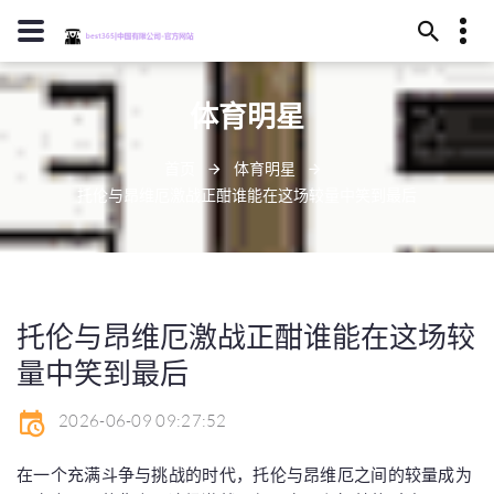
15245130657
体育明星
陇南市括某之森253号
dobgcp@gmail.com
首页
体育明星
托伦与昂维厄激战正酣谁能在这场较量中笑到最后
托伦与昂维厄激战正酣谁能在这场较
量中笑到最后
2026-06-09 09:27:52
在一个充满斗争与挑战的时代，托伦与昂维厄之间的较量成为