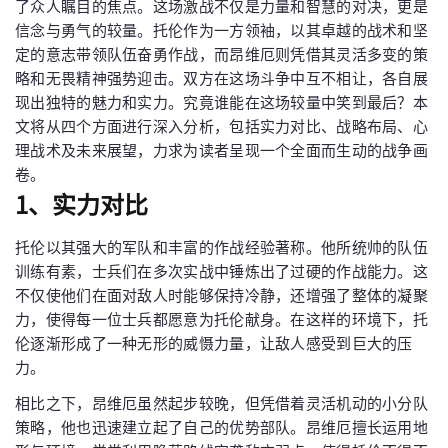
了众人瞩目的焦点。这场激战不仅是力量和智慧的对决，更是
信念与勇气的较量。托伦作为一方领袖，以其卓越的战术和坚
定的意志带领队伍奋勇作战，而昂维厄则凭借其灵活多变的策
略和无畏精神强势迎击。双方在这场斗争中互不相让，各自展
现出独特的魅力和实力。究竟谁能在这场较量中笑到最后？本
文将从四个方面进行深入分析，包括实力对比、战略布局、心
理战术及未来展望，力求为读者呈现一个全面而生动的战争画
卷。
1、实力对比
托伦以其强大的军队和丰富的作战经验著称。他所统帅的队伍
训练有素，士兵们在多次实战中锤炼出了过硬的作战能力。这
不仅使他们在面对敌人时能够保持冷静，还增强了整体的凝聚
力，使得每一位士兵都愿意为托伦献身。在这样的环境下，托
伦逐渐形成了一种无形的威慑力量，让敌人感受到巨大的压
力。
相比之下，昂维厄虽然起步较晚，但凭借着灵活机动的小分队
策略，他也迅速建立起了自己的优势部队。昂维厄擅长运用地