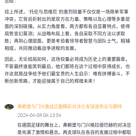
总结：
综上所述，“托伦与昂维厄”的激烈较量不仅仅是一场简单军事
冲突，它背后折射出的是双方在力量、策略以及心理等多重层
面的深刻碰撞。从实力角度看，两方都有各自显著特点，使得
局势变幻莫测；从战略布局上看，各自采取不同方法以求取
胜；再到心理层面，更是考验着领导者智慧与团队士气，相辅
相成，共同推动着战争进程的发展。
因此，无论结局如何，这场较量必将成为历史上的重要篇章。
不管最终谁能笑到最后，他们都将在这个过程中获得成长，也
许这就是战争给予他们最宝贵的人生启示：唯有拼搏奋斗，不
断创新思路，才能迎接属于自己的辉煌未来！
弗赖堡与门兴激战正酣精彩对决引发球迷热议与期待
2026-06-08 06:13:56
在德国足球的舞台上，弗赖堡与门兴格拉德巴赫的对决总
是充满了激情和悬念。两支球队在各自的发展过程中都取