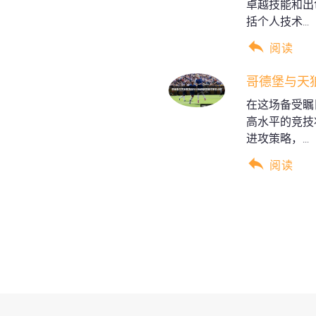
卓越技能和出
括个人技术...
阅读
哥德堡与天
在这场备受瞩
高水平的竞技
进攻策略，...
阅读