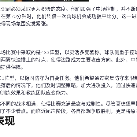
意识到必须采取更为积极的态度。他们加强了中场控制，并不断
在第70分钟时，他们凭借一次角球机会成功扳平比分。这一
使得现场氛围愈发紧张。
场比赛中采取的是433阵型，以灵活多变著称。球队侧重于控
用两翼快速插上的特点，使得边路成为主要攻击方向。此外，中
线提供保障。
51阵型，以稳固防守为首要任务。他们希望通过密集防守来限
在落后的情况下，他们及时调整策略，加大进攻投入，通过快速
的训练效果和教练团队应变能力。
然不同的战术相遇，使得比赛充满悬念与戏剧性。尽管哥德堡早
加了不少看点。而临近尾声阶段，各自都想争取胜利，更是将原
表现