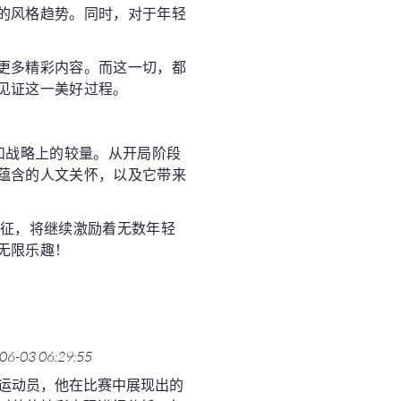
的风格趋势。同时，对于年轻
更多精彩内容。而这一切，都
见证这一美好过程。
和战略上的较量。从开局阶段
蕴含的人文关怀，以及它带来
是一种精神象征，将继续激励着无数年轻
无限乐趣！
06-03 06:29:55
球运动员，他在比赛中展现出的