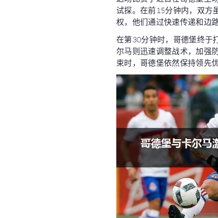
试探。在前15分钟内，双方
权，他们通过快速传递和边
在第30分钟时，哥德堡终于
尔马则迅速调整战术，加强
束时，哥德堡依然保持领先优