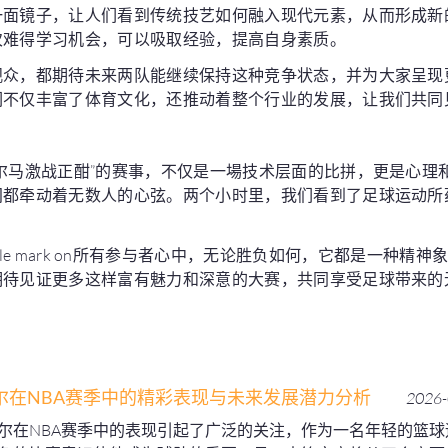
一面镜子，让人们看到传统技艺如何融入现代元素，从而形成新
次难得学习机会，可以吸取经验，提高自身素质。
观众，都期待未来两队能继续保持这种竞争状态，并为大家呈现
们不仅丰富了体育文化，还推动着整个行业的发展，让我们共同
尔马激战正酣”的赛事，不仅是一場技术层面的比拼，更是心理
间都牵动着无数人的心弦。两个小时里，我们看到了足球运动所
t an indelible mark on所有参与者心中，无论胜负如何，它都
期待见证更多这样富有魅力和深意的大赛，共同享受足球带来的
尔在NBA赛季中的精彩表现与未来发展潜力分析
2026-
尔在NBA赛季中的表现引起了广泛的关注，作为一名年轻的篮