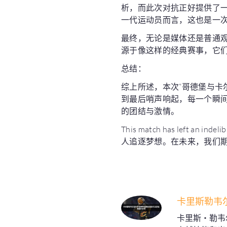
析，而此次对抗正好提供了
一代运动员而言，这也是一
最终，无论是媒体还是普通
源于像这样的经典赛事，它
总结：
综上所述，本次“哥德堡与卡
到最后哨声响起，每一个瞬
的团结与激情。
This match has lef
人追逐梦想。在未来，我们
卡里斯勒韦
卡里斯・勒韦