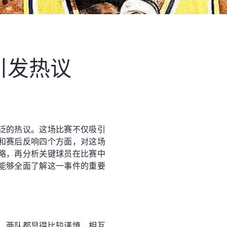
引发热议
泛的热议。这场比赛不仅吸引
和赛后反响四个方面，对这场
略，再分析关键球员在比赛中
能够全面了解这一事件的重要
，两队都显得比较谨慎，相互