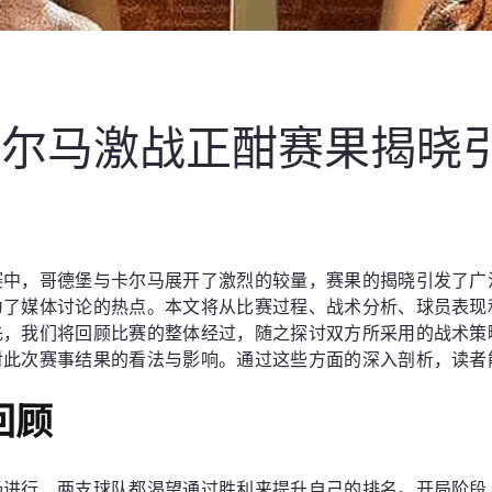
卡尔马激战正酣赛果揭晓
赛中，哥德堡与卡尔马展开了激烈的较量，赛果的揭晓引发了广
为了媒体讨论的热点。本文将从比赛过程、战术分析、球员表现
先，我们将回顾比赛的整体经过，随之探讨双方所采用的战术策
对此次赛事结果的看法与影响。通过这些方面的深入剖析，读者
回顾
场进行，两支球队都渴望通过胜利来提升自己的排名。开局阶段