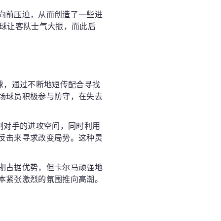
向前压迫，从而创造了一些进
进球让客队士气大振，而此后
球，通过不断地短传配合寻找
场球员积极参与防守，在失去
制对手的进攻空间，同时利用
反击来寻求改变局势。这种灵
期占据优势，但卡尔马顽强地
本紧张激烈的氛围推向高潮。